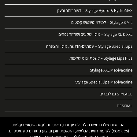
Stylage Hydro & HydroMAX – לעור זוהר ורענן
Stylage S M L – למילוי וטשטוש קמטים
Stylage XL & XXL – מילוי שקעים ושחזור נפחים
Stylage Special Lips – שפתיים-הדגשה, מילוי והצערה
Stylage Lips Plus – לשפתיים מושלמות
Stylage XXL Mepivacaine
Stylage Special Lips Mepivacaine
STYLAGE גם לגברים
DESIRIAL
DESIRIAL – אסתטיקה אינטימית
הפרטיות שלכם חשובה לנו. לידיעתכם, באתר זה נעשה שימוש בעוגיות
(cookies) לשיפור חוויית הגלישה, התאמת תוכן וביצוע ניתוחים סטטיסטיים.
כל הזכויות שמורות לאומגהמדיקס © 2022
למידע נוסף תוכלו לעיין
במדיניות הפרטיות
שלנו.