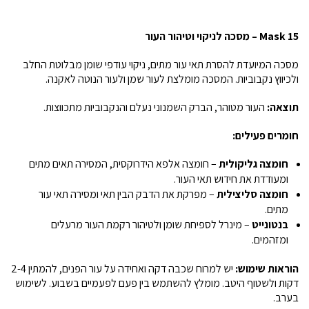
Mask 15 – מסכה לניקוי וטיהור העור
מסכה המיועדת להסרת תאי עור מתים, ניקוי עודפי שומן מבלוטת החלב
ולכיווץ נקבוביות. המסכה מומלצת לעור שמן ולעור הנוטה לאקנה.
תוצאה:
העור מטוהר, הברק השמנוני נעלם והנקבוביות מתכווצות.
חומרים פעילים:
חומצה גליקולית
– חומצה אלפא הידרוקסית, המסירה תאים מתים
ומעודדת את חידוש תאי העור.
חומצה סליצילית
– מפרקת את הדבק הבין תאי ומסירה תאי עור
מתים.
בנטונייט
– מינרל לספיחת שומן ולטיהור רקמת העור מרעלים
ומזהמים.
הוראות שימוש:
יש למרוח שכבה דקה ואחידה על עור הפנים, להמתין 2-4
דקות ולשטוף היטב. מומלץ להשתמש בין פעם לפעמיים בשבוע. לשימוש
בערב.