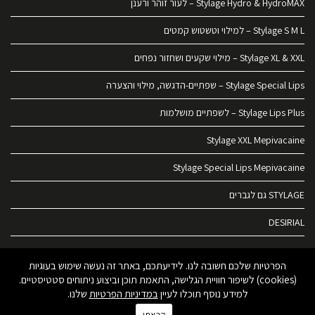
Stylage Hydro & HydroMAX – לעור זוהר ורענן
Stylage S M L – למילוי וטשטוש קמטים
Stylage XL & XXL – מילוי שקעים ושחזור נפחים
Stylage Special Lips – שפתיים-הדגשה, מילוי והצערה
Stylage Lips Plus – לשפתיים מושלמות
Stylage XXL Mepivacaine
Stylage Special Lips Mepivacaine
STYLAGE גם לגברים
DESIRIAL
DESIRIAL – אסתטיקה אינטימית
הפרטיות שלכם חשובה לנו. לידיעתכם, באתר זה נעשה שימוש בעוגיות
(cookies) לשיפור חוויית הגלישה, התאמת תוכן וביצוע ניתוחים סטטיסטיים.
כל הזכויות שמורות לאומגהמדיקס © 2022
למידע נוסף תוכלו לעיין
במדיניות הפרטיות
שלנו.
עיצוב אתרים:
סטודיו ג'וטו
| נבנה ע"י:
Design4Site - פיתוח ובניית אתרים
קראתי