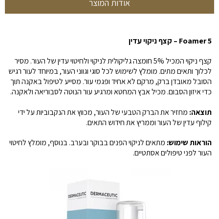
אודות המוצר
Foamer 5 – קצף ניקוי עדין
קצף ניקוי המכיל 5% חומצה גליקולית לניקוי ולחיטוי עדין של העור. מסיר
לכלוך ותאים מתים. מומלץ לשימוש לכל סוגי וגווני העור, במיוחד לעור רגיש
הסובל מאובדן ברק, מרקם לא אחיד ופגמי עור. מסייע לטיפול באקנה תוך
כדי איזון הסבום. מכיל אבץ המחטא ומרגיע עור הנוטה לסבוריאה ולאקנה.
תוצאה:
מחזיר את הברק הטבעי של העור, מכווץ את הנקבוביות על ידי
קילוף עדין של העור וממריץ את חידוש התאים.
הוראות שימוש:
מתאים לניקוי הפנים בבוקר ובערב. בנוסף, מומלץ לחיטוי
העור לפני טיפולים אסתטיים.